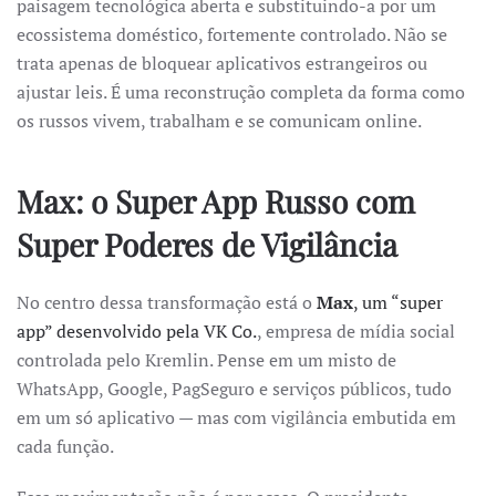
paisagem tecnológica aberta e substituindo-a por um
Internet
ecossistema doméstico, fortemente controlado. Não se
ao
trata apenas de bloquear aplicativos estrangeiros ou
Estilo
ajustar leis. É uma reconstrução completa da forma como
da
os russos vivem, trabalham e se comunicam online.
Cortina
de
Ferro
Max: o Super App Russo com
Digital
Super Poderes de Vigilância
No centro dessa transformação está o
Max
, um “super
app” desenvolvido pela VK Co.
, empresa de mídia social
controlada pelo Kremlin. Pense em um misto de
WhatsApp, Google, PagSeguro e serviços públicos, tudo
em um só aplicativo — mas com vigilância embutida em
cada função.