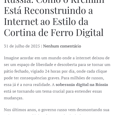
Está Reconstruindo a
Internet ao Estilo da
Cortina de Ferro Digital
em
31 de julho de 2025
|
Nenhum comentário
Soberania
Imagine acordar em um mundo onde a internet deixou de
Digital
ser um espaço de liberdade e descoberta para se tornar um
na
pátio fechado, vigiado 24 horas por dia, onde cada clique
Rússia:
pode ter consequências graves. Para milhões de russos,
Como
essa já é a nova realidade. A
soberania digital na Rússia
o
está se tornando um tema crucial para entender essas
Kremlin
mudanças.
Está
Reconstruindo
Nos últimos anos, o governo russo vem desmontando sua
a